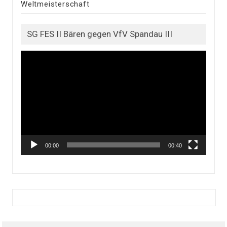
Weltmeisterschaft
SG FES II Bären gegen VfV Spandau III
Video
Player
00:00
00:40